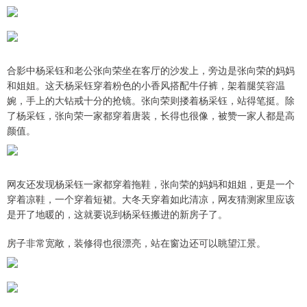
合影中杨采钰和老公张向荣坐在客厅的沙发上，旁边是张向荣的妈妈
和姐姐。这天杨采钰穿着粉色的小香风搭配牛仔裤，架着腿笑容温
婉，手上的大钻戒十分的抢镜。张向荣则搂着杨采钰，站得笔挺。除
了杨采钰，张向荣一家都穿着唐装，长得也很像，被赞一家人都是高
颜值。
网友还发现杨采钰一家都穿着拖鞋，张向荣的妈妈和姐姐，更是一个
穿着凉鞋，一个穿着短裙。大冬天穿着如此清凉，网友猜测家里应该
是开了地暖的，这就要说到杨采钰搬进的新房子了。
房子非常宽敞，装修得也很漂亮，站在窗边还可以眺望江景。