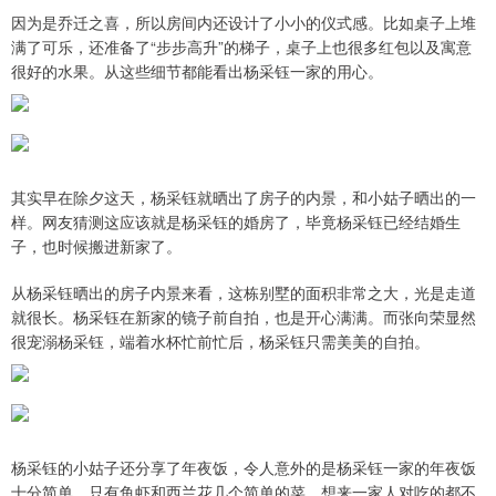
因为是乔迁之喜，所以房间内还设计了小小的仪式感。比如桌子上堆
满了可乐，还准备了“步步高升”的梯子，桌子上也很多红包以及寓意
很好的水果。从这些细节都能看出杨采钰一家的用心。
其实早在除夕这天，杨采钰就晒出了房子的内景，和小姑子晒出的一
样。网友猜测这应该就是杨采钰的婚房了，毕竟杨采钰已经结婚生
子，也时候搬进新家了。
从杨采钰晒出的房子内景来看，这栋别墅的面积非常之大，光是走道
就很长。杨采钰在新家的镜子前自拍，也是开心满满。而张向荣显然
很宠溺杨采钰，端着水杯忙前忙后，杨采钰只需美美的自拍。
杨采钰的小姑子还分享了年夜饭，令人意外的是杨采钰一家的年夜饭
十分简单，只有鱼虾和西兰花几个简单的菜，想来一家人对吃的都不