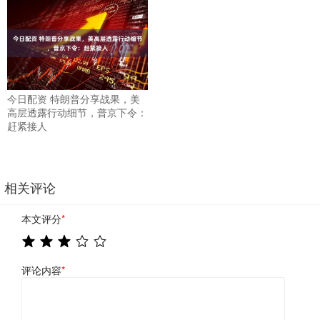
今日配资 特朗普分享战果，美
高层透露行动细节，普京下令：
赶紧接人
相关评论
本文评分
*
评论内容
*