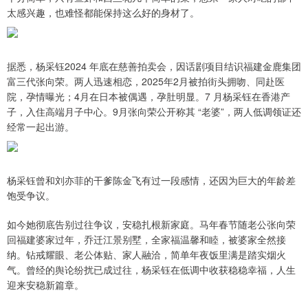
太感兴趣，也难怪都能保持这么好的身材了。
据悉，杨采钰2024 年底在慈善拍卖会，因话剧项目结识福建金鹿集团
富三代张向荣。两人迅速相恋，2025年2月被拍街头拥吻、同赴医
院，孕情曝光；4月在日本被偶遇，孕肚明显。7 月杨采钰在香港产
子，入住高端月子中心。9月张向荣公开称其 “老婆”，两人低调领证还
经常一起出游。
杨采钰曾和刘亦菲的干爹陈金飞有过一段感情，还因为巨大的年龄差
饱受争议。
如今她彻底告别过往争议，安稳扎根新家庭。马年春节随老公张向荣
回福建婆家过年，乔迁江景别墅，全家福温馨和睦，被婆家全然接
纳。钻戒耀眼、老公体贴、家人融洽，简单年夜饭里满是踏实烟火
气。曾经的舆论纷扰已成过往，杨采钰在低调中收获稳稳幸福，人生
迎来安稳新篇章。